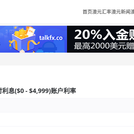
首页
澳元汇率
澳元新闻
$0 - $4,999)账户利率