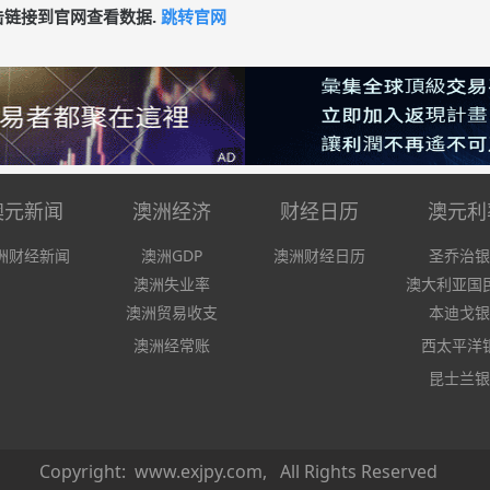
链接到官网查看数据.
跳转官网
澳元新闻
澳洲经济
财经日历
澳元利
洲财经新闻
澳洲GDP
澳洲财经日历
圣乔治银
澳洲失业率
澳大利亚国
澳洲贸易收支
本迪戈银
澳洲经常账
西太平洋
昆士兰银
Copyright: www.exjpy.com, All Rights Reserved