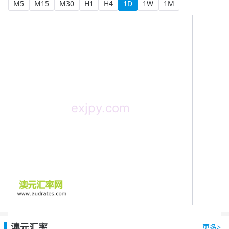
M5
M15
M30
H1
H4
1D
1W
1M
澳元汇率
更多>