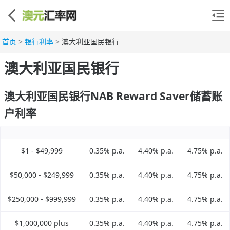
首页
>
银行利率
>
澳大利亚国民银行
澳大利亚国民银行
澳大利亚国民银行NAB Reward Saver储蓄账
户利率
$1 - $49,999
0.35% p.a.
4.40% p.a.
4.75% p.a.
$50,000 - $249,999
0.35% p.a.
4.40% p.a.
4.75% p.a.
$250,000 - $999,999
0.35% p.a.
4.40% p.a.
4.75% p.a.
$1,000,000 plus
0.35% p.a.
4.40% p.a.
4.75% p.a.