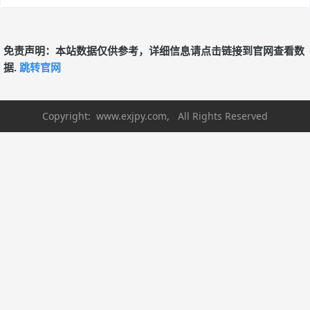
免责声明：本站数据仅供参考，详细信息请点击链接到官网查看数
据.
跳转官网
Copyright: www.exjpy.com, All Rights Reserved