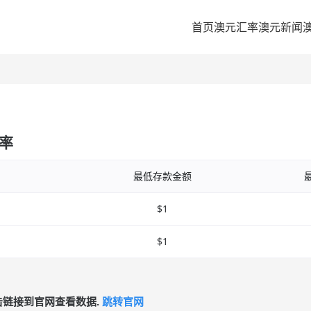
首页
澳元汇率
澳元新闻
利率
最低存款金额
$1
$1
链接到官网查看数据.
跳转官网