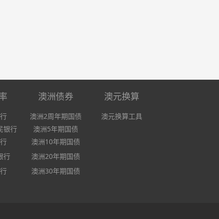
率
澳洲债券
澳元换算
行
澳洲2周年期国债
澳元换算工具
民银行
澳洲5年期国债
行
澳洲10年期国债
银行
澳洲20年期国债
行
澳洲30年期国债