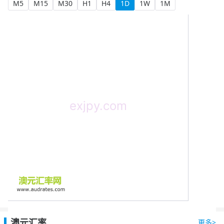
M5
M15
M30
H1
H4
1D
1W
1M
澳元汇率
更多>