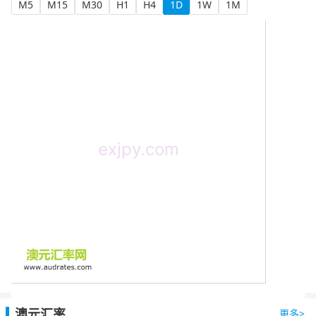
M5
M15
M30
H1
H4
1D
1W
1M
澳元汇率
更多>