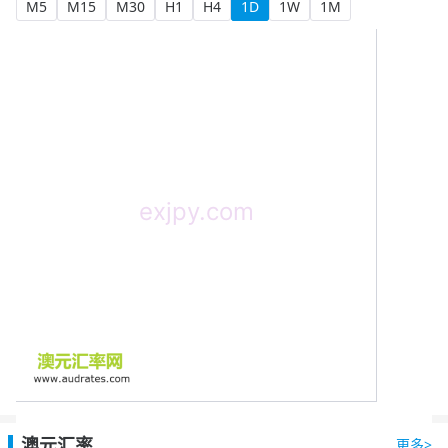
M5
M15
M30
H1
H4
1D
1W
1M
澳元汇率
更多>