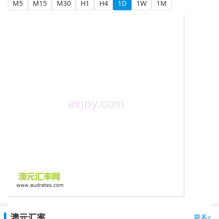
M5
M15
M30
H1
H4
1D
1W
1M
澳元汇率
更多>