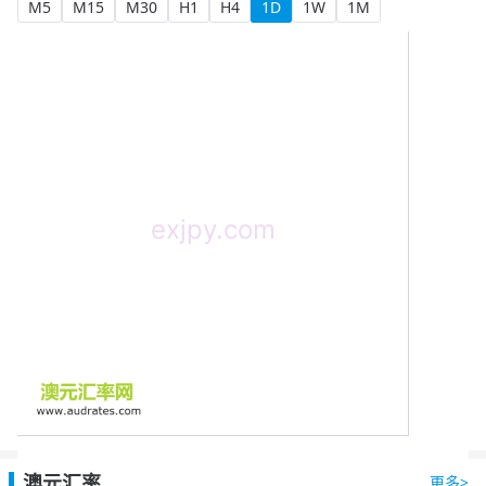
M5
M15
M30
H1
H4
1D
1W
1M
澳元汇率
更多>