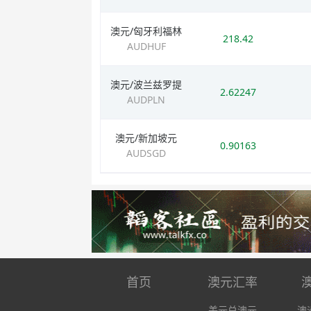
澳元/匈牙利福林
218.42
AUDHUF
澳元/波兰兹罗提
2.62247
AUDPLN
澳元/新加坡元
0.90163
AUDSGD
首页
澳元汇率
美元兑澳元
澳