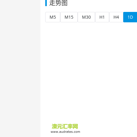
走势图
M5
M15
M30
H1
H4
1D