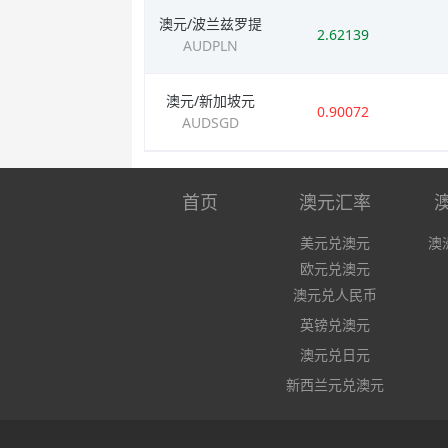
澳元/波兰兹罗提
2.62139
AUDPLN
澳元/新加坡元
0.90072
AUDSGD
首页
澳元汇率
美元兑澳元
澳
欧元兑澳元
澳元兑人民币
英镑兑澳元
澳元兑日元
新西兰元兑澳元