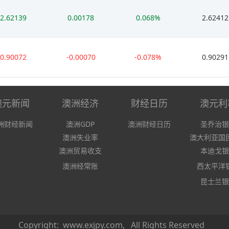
2.62139
0.00178
0.068%
2.62412
0.90072
-0.00070
-0.078%
0.90291
澳元新闻
澳洲经济
财经日历
澳元利
洲财经新闻
澳洲GDP
澳洲财经日历
圣乔治银
澳洲失业率
澳大利亚国
澳洲贸易收支
本迪戈银
澳洲经常账
西太平洋
昆士兰银
Copyright: www.exjpy.com, All Rights Reserved