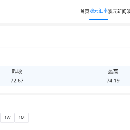
澳元汇率
首页
澳元新闻
昨收
最高
72.67
74.19
1W
1M