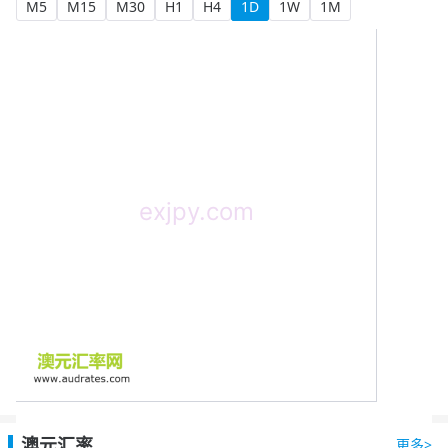
M5
M15
M30
H1
H4
1D
1W
1M
澳元汇率
更多>