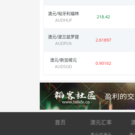
澳元/匈牙利福林
218.42
AUDHUF
澳元/波兰兹罗提
2.61897
AUDPLN
澳元/新加坡元
0.90162
AUDSGD
首页
澳元汇率
美元兑澳元
澳