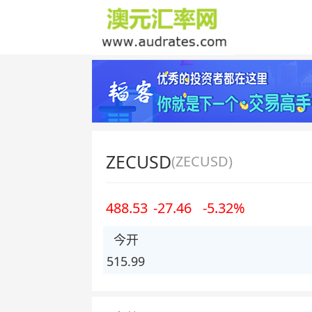
ZECUSD
(ZECUSD)
488.53
-27.46
-5.32%
今开
515.99