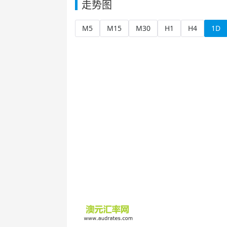
走势图
M5
M15
M30
H1
H4
1D